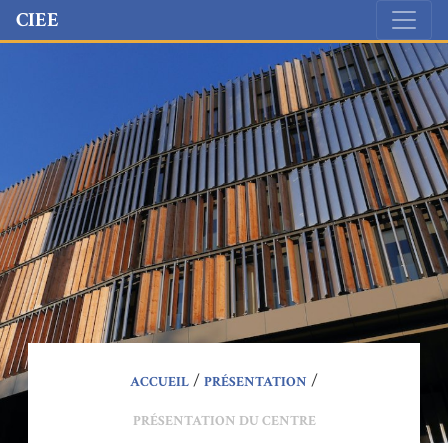
Accéder directement au contenu
CIEE
/
/
ACCUEIL
PRÉSENTATION
PRÉSENTATION DU CENTRE