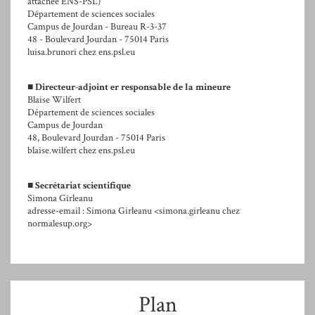
attachée ENS-PSL)
Département de sciences sociales
Campus de Jourdan - Bureau R-3-37
48 - Boulevard Jourdan - 75014 Paris
luisa.brunori
chez
ens.psl.eu
■
Directeur-adjoint er responsable de la mineure
Blaise Wilfert
Département de sciences sociales
Campus de Jourdan
48, Boulevard Jourdan - 75014 Paris
blaise.wilfert
chez
ens.psl.eu
■
Secrétariat scientifique
Simona Gîrleanu
adresse-email : Simona Girleanu
<simona.girleanu
chez
normalesup.org>
Plan