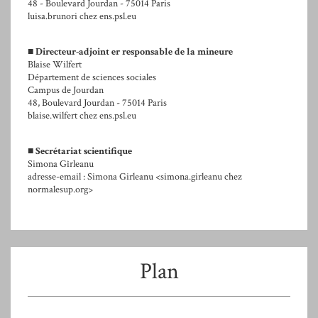
48 - Boulevard Jourdan - 75014 Paris
luisa.brunori
chez
ens.psl.eu
■
Directeur-adjoint er responsable de la mineure
Blaise Wilfert
Département de sciences sociales
Campus de Jourdan
48, Boulevard Jourdan - 75014 Paris
blaise.wilfert
chez
ens.psl.eu
■
Secrétariat scientifique
Simona Gîrleanu
adresse-email : Simona Girleanu
<simona.girleanu
chez
normalesup.org>
Plan